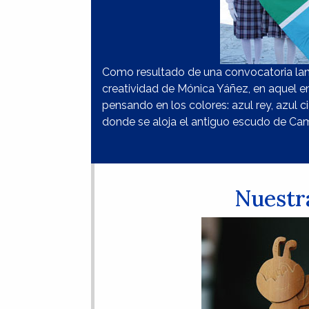
Como resultado de una convocatoria lan
creatividad de Mónica Yáñez, en aquel e
pensando en los colores: azul rey, azul c
donde se aloja el antiguo escudo de Ca
Nuestr