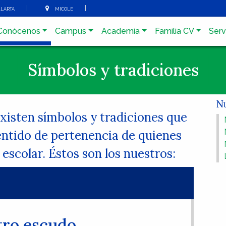
arta
micole
Conócenos
Campus
Academia
Familia CV
Serv
Símbolos y tradiciones
Nu
existen símbolos y tradiciones que
sentido de pertenencia de quienes
scolar. Éstos son los nuestros:
tro escudo