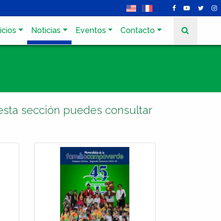
icios
Noticias
Eventos
Contacto
esta sección puedes consultar