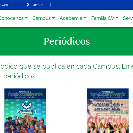
arta
micole
Conócenos
Campus
Academia
Familia CV
Serv
Periódicos
iódico que se publica en cada Campus. En 
s periódicos.