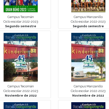
Campus Tecomán
Campus Manzanillo
Ciclo escolar 2022-2023
Ciclo escolar 2022-2023
Segundo semestre
Segundo semestre
Campus Tecomán
Campus Manzanillo
Ciclo escolar 2022-2023
Ciclo escolar 2022-2023
Noviembre de 2022
Noviembre de 2022