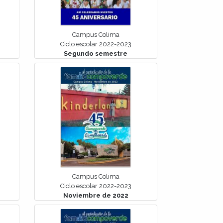
Campus Colima
Ciclo escolar 2022-2023
Segundo semestre
Campus Colima
Ciclo escolar 2022-2023
Noviembre de 2022