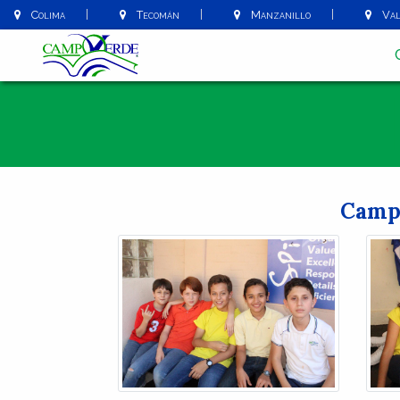
Colima
Tecomán
Manzanillo
Vall
Camp